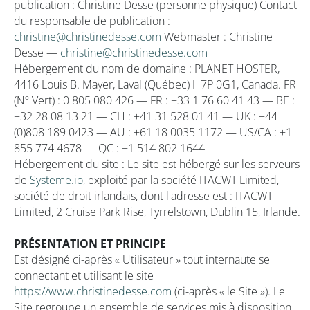
publication : Christine Desse (personne physique) Contact
du responsable de publication :
christine@christinedesse.com
Webmaster : Christine
Desse —
christine@christinedesse.com
Hébergement du nom de domaine : PLANET HOSTER,
4416 Louis B. Mayer, Laval (Québec) H7P 0G1, Canada. FR
(Nº Vert) : 0 805 080 426 — FR : +33 1 76 60 41 43 — BE :
+32 28 08 13 21 — CH : +41 31 528 01 41 — UK : +44
(0)808 189 0423 — AU : +61 18 0035 1172 — US/CA : +1
855 774 4678 — QC : +1 514 802 1644
Hébergement du site : Le site est hébergé sur les serveurs
de
Systeme.io
, exploité par la société ITACWT Limited,
société de droit irlandais, dont l'adresse est : ITACWT
Limited, 2 Cruise Park Rise, Tyrrelstown, Dublin 15, Irlande.
PRÉSENTATION ET PRINCIPE
Est désigné ci-après « Utilisateur » tout internaute se
connectant et utilisant le site
https://www.christinedesse.com
(ci-après « le Site »). Le
Site regroupe un ensemble de services mis à disposition