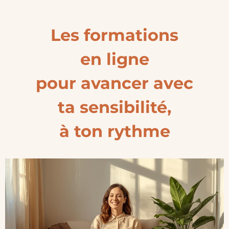
Les formations
en ligne
pour avancer avec
ta sensibilité,
à ton rythme